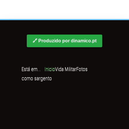
🔗 Produzido por dinamico.pt
Está em...
Inicio
Vida Militar
Fotos
como sargento