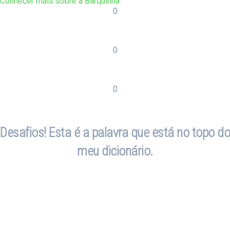
Conhecer mais sobre a Barquinha
0
Freguesias
De Tancos à Barquinha
0
Habitantes
Somos poucos mas felizes
0
Coisas para desfrutar
Quer saber mais?
Desafios! Esta é a palavra que está no topo do
meu dicionário.
O mais difícil de concretizar
Fazer parte de uma elite de pára-quedistas,
após vários anos de formação, a culminar
com o curso de queda-livre operacional, aka