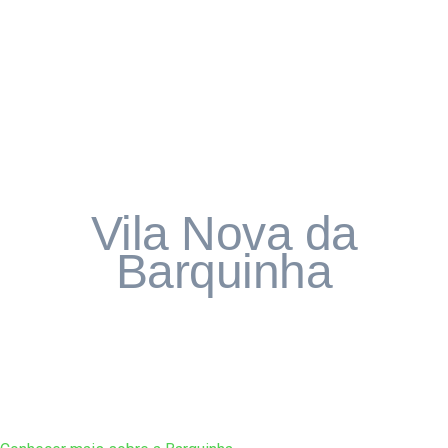
Num veiculo de comunicação global como é a internet, é de
extrema importância percebermos que não estamos sós.
Conhecermos e darmo-nos a conhecer é fundamental para
que continuemos atualizados. Ter direito a um
cantinho
nesta teia digital é afirmarmo-nos e posicionarmo-nos no
futuro: o futuro é hoje, aqui, nesta página e em todas as
incontáveis e infinitas páginas da
world wide web.
Integre-
se no meio digital e seja bem vindo ao futuro hoje!
Vila Nova da
Barquinha
Uma terra de sorrisos?
Vila Nova da Barquinha é onde vivo. Há
muitos anos que fui recebido aqui e por cá
farei questão de continuar.