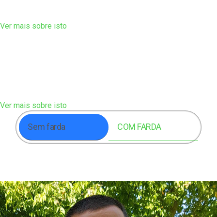
"SOGAS"
Ver mais sobre isto
O mais recompensador
Fazer parte de uma associação de
voluntários, ou de duas ou mesmo de três. Em
simultâneo.
Ver mais sobre isto
Sem farda
COM FARDA
O meu nome é Filipe