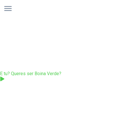
Olá! Bem vindo
à minha página
Pára-quedismo e Informática
E tu? Queres ser Boina Verde?
Vídeo promocional Pára-quedistas
It's just...me!
Partilho conhecimento e quero continuamente
aprender, aprender, aprender!