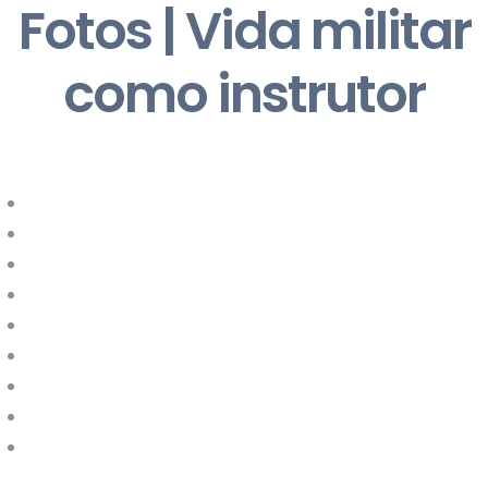
Fotos | Vida militar
como instrutor
Durante a carreira militar fui instrutor dos seguintes cursos:
Recruta (IMG ou PGM)
Pára-quedismo militar
Promoção a Cabo pára-quedista
Operações aeroterrestres
Instrutor de pára-quedismo
Geral de milicianos oficiais
Geral de milicianos sargentos
Precursor aeroterrestre
Auxiliar de precursor aeroterrestre