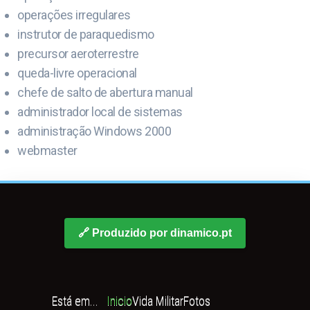
operações irregulares
instrutor de paraquedismo
precursor aeroterrestre
queda-livre operacional
chefe de salto de abertura manual
administrador local de sistemas
administração Windows 2000
webmaster
🔗 Produzido por dinamico.pt
Está em...
Inicio
Vida Militar
Fotos