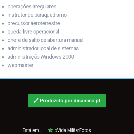
operações irregulares
instrutor de paraquedismo
precursor aeroterrestre
queda-livre operacional
chefe de salto de abertura manual
administrador local de sistemas
administração Windows 2000
webmaster
🔗 Produzido por dinamico.pt
Está em...
Inicio
Vida Militar
Fotos