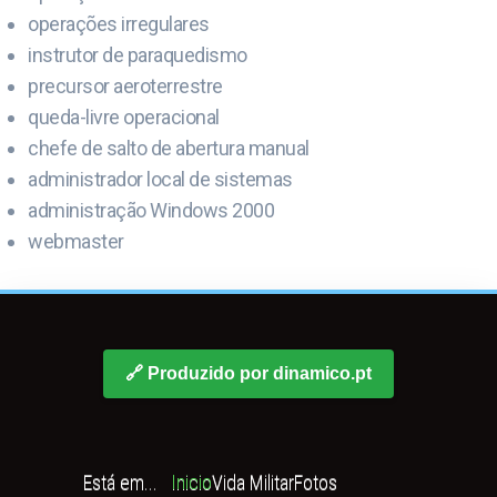
operações irregulares
instrutor de paraquedismo
precursor aeroterrestre
queda-livre operacional
chefe de salto de abertura manual
administrador local de sistemas
administração Windows 2000
webmaster
🔗 Produzido por dinamico.pt
Está em...
Inicio
Vida Militar
Fotos