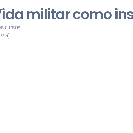
Vida militar como i
es cursos:
PMG)