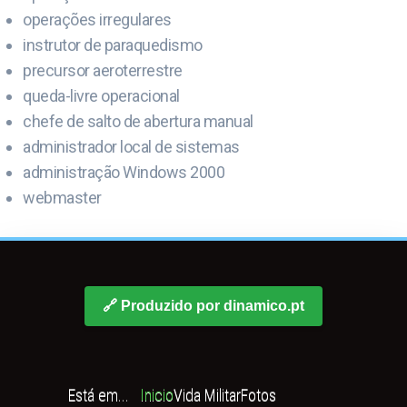
operações irregulares
instrutor de paraquedismo
precursor aeroterrestre
queda-livre operacional
chefe de salto de abertura manual
administrador local de sistemas
administração Windows 2000
webmaster
🔗 Produzido por dinamico.pt
Está em...
Inicio
Vida Militar
Fotos