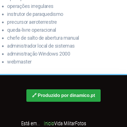
operações irregulares
instrutor de paraquedismo
precursor aeroterrestre
queda-livre operacional
chefe de salto de abertura manual
administrador local de sistemas
administração Windows 2000
webmaster
🔗 Produzido por dinamico.pt
Está em...
Inicio
Vida Militar
Fotos