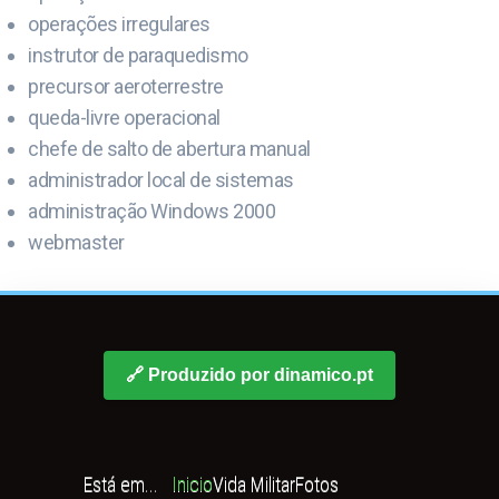
operações irregulares
instrutor de paraquedismo
precursor aeroterrestre
queda-livre operacional
chefe de salto de abertura manual
administrador local de sistemas
administração Windows 2000
webmaster
🔗 Produzido por dinamico.pt
Está em...
Inicio
Vida Militar
Fotos