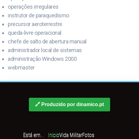
operações irregulares
instrutor de paraquedismo
precursor aeroterrestre
queda-livre operacional
chefe de salto de abertura manual
administrador local de sistemas
administração Windows 2000
webmaster
🔗 Produzido por dinamico.pt
Está em...
Inicio
Vida Militar
Fotos