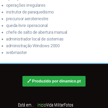
operações irregulares
instrutor de paraquedismo
precursor aeroterrestre
queda-livre operacional
chefe de salto de abertura manual
administrador local de sistemas
administração Windows 2000
webmaster
🔗 Produzido por dinamico.pt
Está em...
Inicio
Vida Militar
Fotos