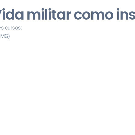
Vida militar como i
es cursos:
PMG)