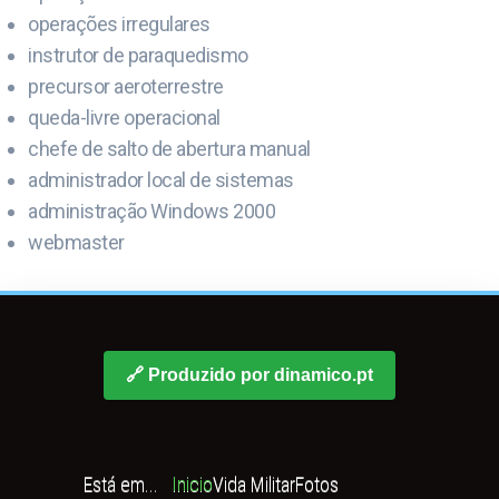
operações irregulares
instrutor de paraquedismo
precursor aeroterrestre
queda-livre operacional
chefe de salto de abertura manual
administrador local de sistemas
administração Windows 2000
webmaster
🔗 Produzido por dinamico.pt
Está em...
Inicio
Vida Militar
Fotos