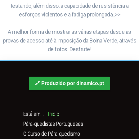
testando, além disso, a capacidade de resistência a
esforços violentos e a fadiga prolongada..>>
A melhor forma de mostrar as várias etapas desde as
provas de acesso até à imposição da Boina Verde, através
de fotos. Desfrute!
🔗 Produzido por dinamico.pt
Está em...
Inicio
Pára-quedistas Portugueses
O Curso de Pára-quedismo