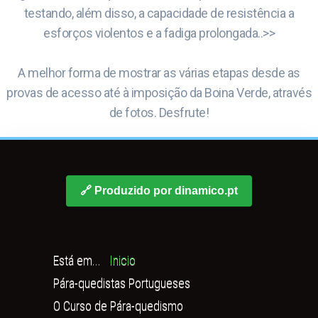
testando, além disso, a capacidade de resistência a
esforços violentos e a fadiga prolongada..>>
A melhor forma de mostrar as várias etapas desde as
provas de acesso até à imposição da Boina Verde, através
de fotos. Desfrute!
🔗 Produzido por dinamico.pt
Está em...
Inicio
Pára-quedistas Portugueses
O Curso de Pára-quedismo