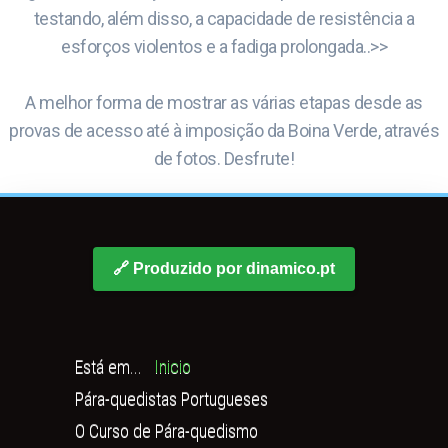
testando, além disso, a capacidade de resistência a
esforços violentos e a fadiga prolongada..>>
A melhor forma de mostrar as várias etapas desde as
provas de acesso até à imposição da Boina Verde, através
de fotos. Desfrute!
🔗 Produzido por dinamico.pt
Está em...
Inicio
Pára-quedistas Portugueses
O Curso de Pára-quedismo