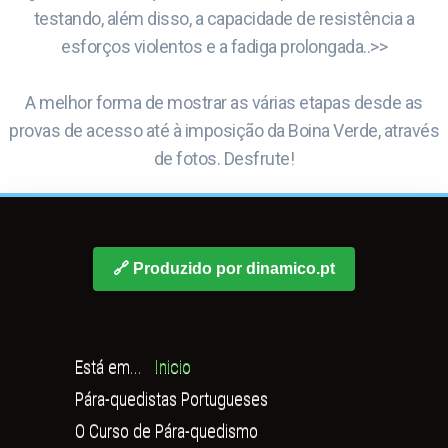
testando, além disso, a capacidade de resistência a
esforços violentos e a fadiga prolongada..>>
A melhor forma de mostrar as várias etapas desde as
provas de acesso até à imposição da Boina Verde, através
de fotos. Desfrute!
🔗 Produzido por dinamico.pt
Está em...
Inicio
Pára-quedistas Portugueses
O Curso de Pára-quedismo