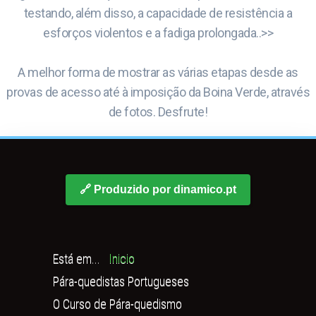
testando, além disso, a capacidade de resistência a
esforços violentos e a fadiga prolongada..>>
A melhor forma de mostrar as várias etapas desde as
provas de acesso até à imposição da Boina Verde, através
de fotos. Desfrute!
🔗 Produzido por dinamico.pt
Está em...
Inicio
Pára-quedistas Portugueses
O Curso de Pára-quedismo