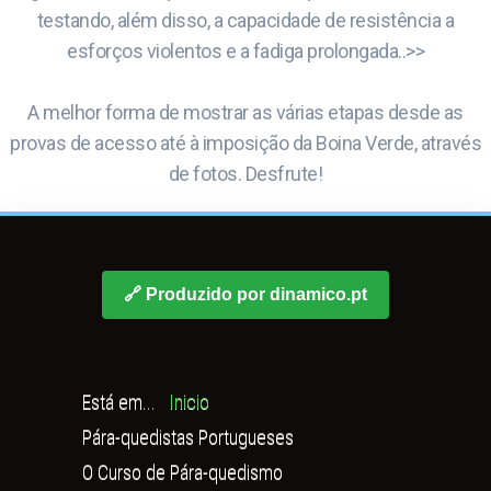
testando, além disso, a capacidade de resistência a
esforços violentos e a fadiga prolongada..>>
A melhor forma de mostrar as várias etapas desde as
provas de acesso até à imposição da Boina Verde, através
de fotos. Desfrute!
🔗 Produzido por dinamico.pt
Está em...
Inicio
Pára-quedistas Portugueses
O Curso de Pára-quedismo