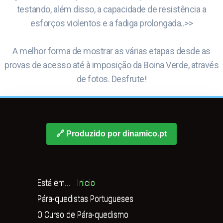
testando, além disso, a capacidade de resistência a
esforços violentos e a fadiga prolongada..>>
A melhor forma de mostrar as várias etapas desde as
provas de acesso até à imposição da Boina Verde, através
de fotos. Desfrute!
🔗 Produzido por dinamico.pt
Está em...
Inicio
Pára-quedistas Portugueses
O Curso de Pára-quedismo