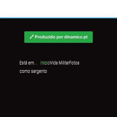
🔗 Produzido por dinamico.pt
Está em...
Inicio
Vida Militar
Fotos
como sargento