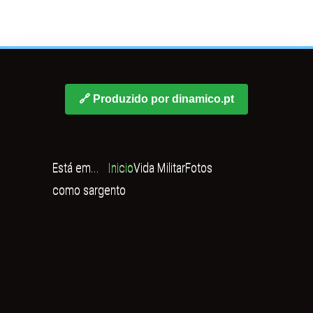
🔗 Produzido por dinamico.pt
Está em...
Inicio
Vida Militar
Fotos
como sargento