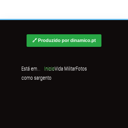
🔗 Produzido por dinamico.pt
Está em...
Inicio
Vida Militar
Fotos
como sargento