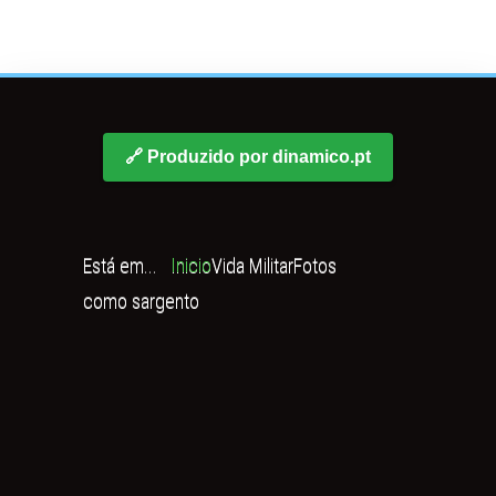
🔗 Produzido por dinamico.pt
Está em...
Inicio
Vida Militar
Fotos
como sargento