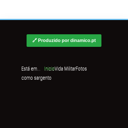
🔗 Produzido por dinamico.pt
Está em...
Inicio
Vida Militar
Fotos
como sargento