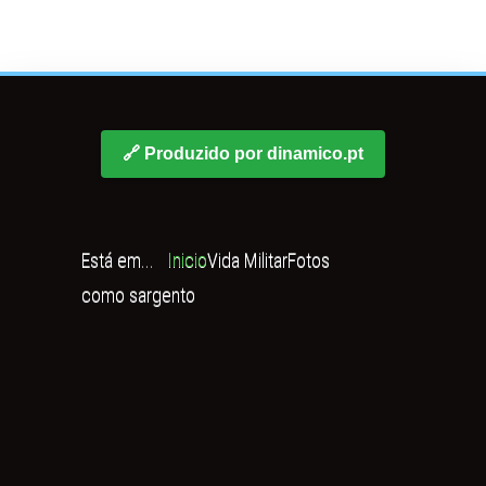
🔗 Produzido por dinamico.pt
Está em...
Inicio
Vida Militar
Fotos
como sargento