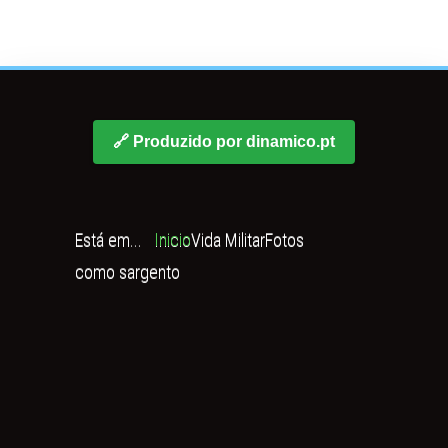
🔗 Produzido por dinamico.pt
Está em...
Inicio
Vida Militar
Fotos
como sargento