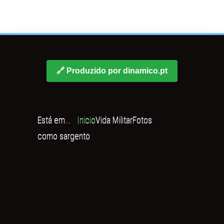
🔗 Produzido por dinamico.pt
Está em...
Inicio
Vida Militar
Fotos
como sargento