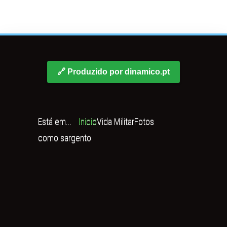
🔗 Produzido por dinamico.pt
Está em...
Inicio
Vida Militar
Fotos
como sargento