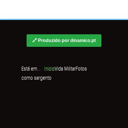
🔗 Produzido por dinamico.pt
Está em...
Inicio
Vida Militar
Fotos
como sargento