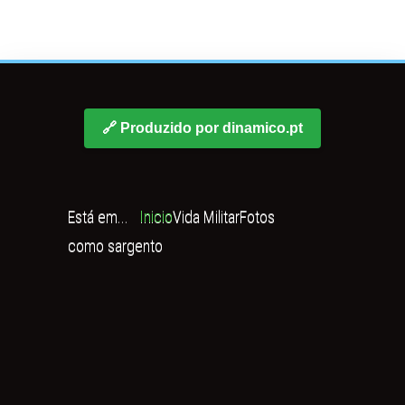
🔗 Produzido por dinamico.pt
Está em...
Inicio
Vida Militar
Fotos
como sargento