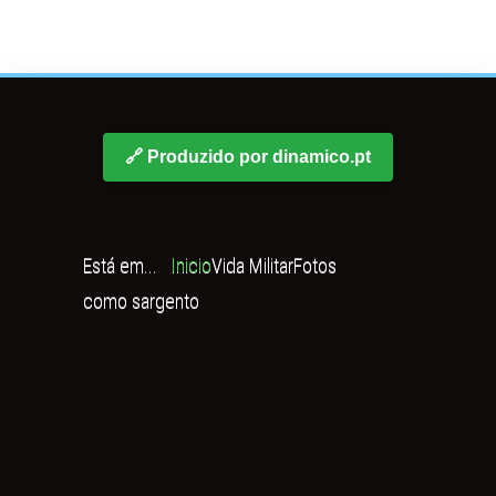
🔗 Produzido por dinamico.pt
Está em...
Inicio
Vida Militar
Fotos
como sargento