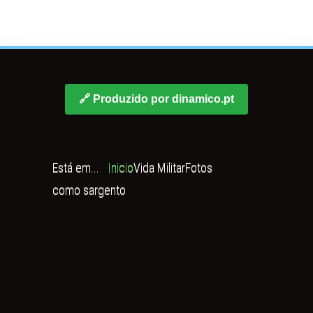
🔗 Produzido por dinamico.pt
Está em...
Inicio
Vida Militar
Fotos
como sargento