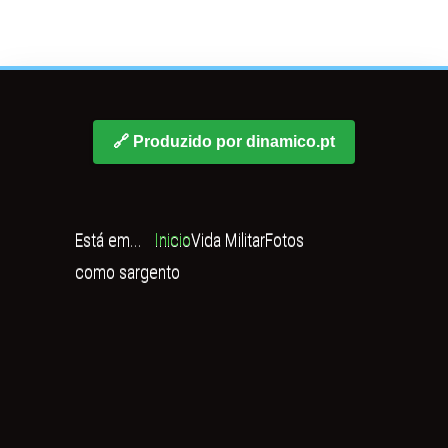
🔗 Produzido por dinamico.pt
Está em...
Inicio
Vida Militar
Fotos
como sargento