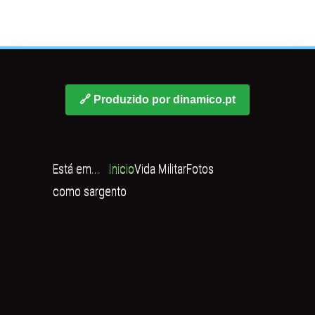
🔗 Produzido por dinamico.pt
Está em...
Inicio
Vida Militar
Fotos
como sargento