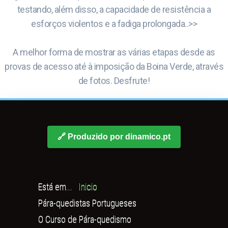
testando, além disso, a capacidade de resistência a
esforços violentos e a fadiga prolongada..>>
A melhor forma de mostrar as várias etapas desde as
provas de acesso até à imposição da Boina Verde, através
de fotos. Desfrute!
🔗 Produzido por dinamico.pt
Está em...
Inicio
Pára-quedistas Portugueses
O Curso de Pára-quedismo