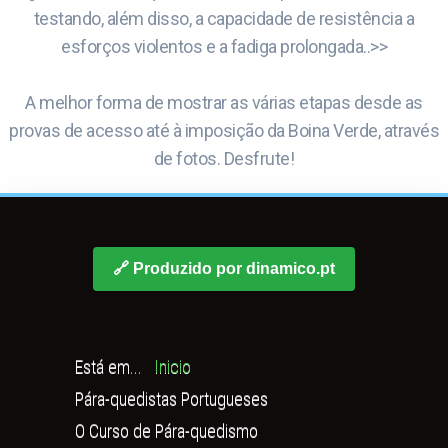
testando, além disso, a capacidade de resistência a
esforços violentos e a fadiga prolongada..>>
A melhor forma de mostrar as várias etapas desde as
provas de acesso até à imposição da Boina Verde, através
de fotos. Desfrute!
🔗 Produzido por dinamico.pt
Está em...
Inicio
Pára-quedistas Portugueses
O Curso de Pára-quedismo