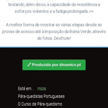
testando, além disso, a capacidade de resistência a
esforços violentos e a fadiga prolongada..>>
A melhor forma de mostrar as várias etapas desde as
provas de acesso até à imposição da Boina Verde, através
de fotos. Desfrute!
🔗 Produzido por dinamico.pt
Está em...
Inicio
Pára-quedistas Portugueses
O Curso de Pára-quedismo