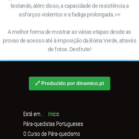
testando, além disso, a capacidade de resistência a
esforços violentos e a fadiga prolongada..>>
A melhor forma de mostrar as várias etapas desde as
provas de acesso até à imposição da Boina Verde, através
de fotos. Desfrute!
🔗 Produzido por dinamico.pt
Está em...
Inicio
Pára-quedistas Portugueses
O Curso de Pára-quedismo