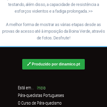
testando, além disso, a capacidade de resistência a
esforços violentos e a fadiga prolongada..>>
A melhor forma de mostrar as várias etapas desde as
provas de acesso até à imposição da Boina Verde, através
de fotos. Desfrute!
🔗 Produzido por dinamico.pt
Está em...
Inicio
Pára-quedistas Portugueses
O Curso de Pára-quedismo