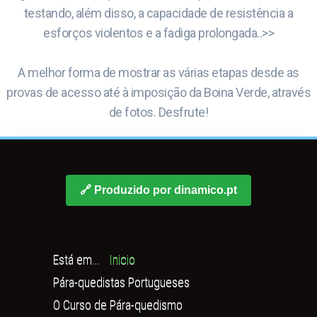
testando, além disso, a capacidade de resistência a
esforços violentos e a fadiga prolongada..>>
A melhor forma de mostrar as várias etapas desde as
provas de acesso até à imposição da Boina Verde, através
de fotos. Desfrute!
🔗 Produzido por dinamico.pt
Está em...
Inicio
Pára-quedistas Portugueses
O Curso de Pára-quedismo