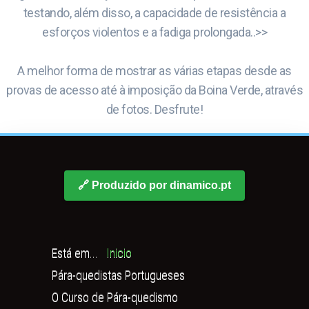
testando, além disso, a capacidade de resistência a
esforços violentos e a fadiga prolongada..>>
A melhor forma de mostrar as várias etapas desde as
provas de acesso até à imposição da Boina Verde, através
de fotos. Desfrute!
🔗 Produzido por dinamico.pt
Está em...
Inicio
Pára-quedistas Portugueses
O Curso de Pára-quedismo