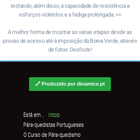
testando, além disso, a capacidade de resistência a
esforços violentos e a fadiga prolongada..>>
A melhor forma de mostrar as várias etapas desde as
provas de acesso até à imposição da Boina Verde, através
de fotos. Desfrute!
🔗 Produzido por dinamico.pt
Está em...
Inicio
Pára-quedistas Portugueses
O Curso de Pára-quedismo