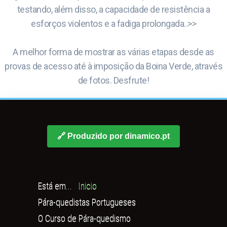
testando, além disso, a capacidade de resistência a
esforços violentos e a fadiga prolongada..>>
A melhor forma de mostrar as várias etapas desde as
provas de acesso até à imposição da Boina Verde, através
de fotos. Desfrute!
🔗 Produzido por dinamico.pt
Está em...
Inicio
Pára-quedistas Portugueses
O Curso de Pára-quedismo