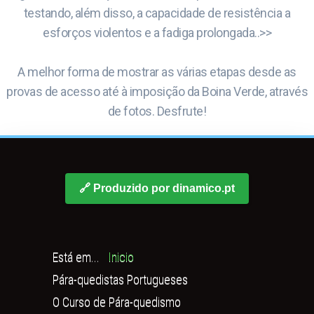
testando, além disso, a capacidade de resistência a
esforços violentos e a fadiga prolongada..>>
A melhor forma de mostrar as várias etapas desde as
provas de acesso até à imposição da Boina Verde, através
de fotos. Desfrute!
🔗 Produzido por dinamico.pt
Está em...
Inicio
Pára-quedistas Portugueses
O Curso de Pára-quedismo