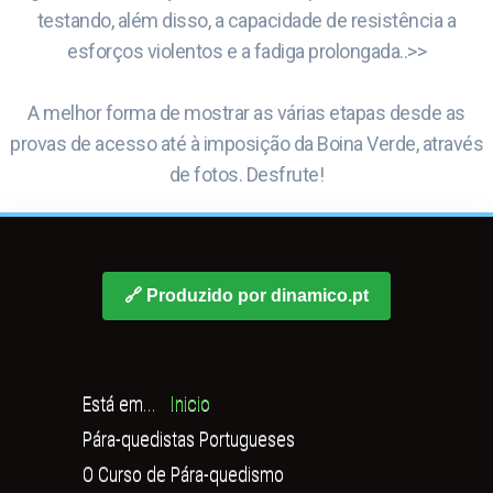
testando, além disso, a capacidade de resistência a
esforços violentos e a fadiga prolongada..>>
A melhor forma de mostrar as várias etapas desde as
provas de acesso até à imposição da Boina Verde, através
de fotos. Desfrute!
🔗 Produzido por dinamico.pt
Está em...
Inicio
Pára-quedistas Portugueses
O Curso de Pára-quedismo