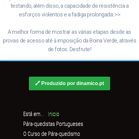
testando, além disso, a capacidade de resistência a
esforços violentos e a fadiga prolongada..>>
A melhor forma de mostrar as várias etapas desde as
provas de acesso até à imposição da Boina Verde, através
de fotos. Desfrute!
🔗 Produzido por dinamico.pt
Está em...
Inicio
Pára-quedistas Portugueses
O Curso de Pára-quedismo