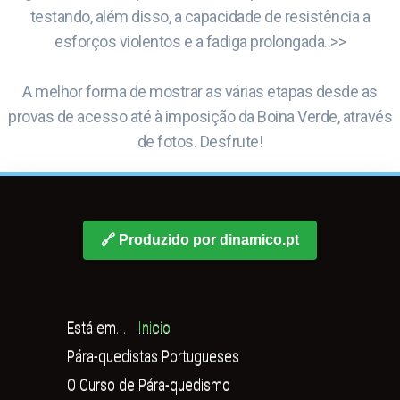
testando, além disso, a capacidade de resistência a
esforços violentos e a fadiga prolongada..>>
A melhor forma de mostrar as várias etapas desde as
provas de acesso até à imposição da Boina Verde, através
de fotos. Desfrute!
🔗 Produzido por dinamico.pt
Está em...
Inicio
Pára-quedistas Portugueses
O Curso de Pára-quedismo