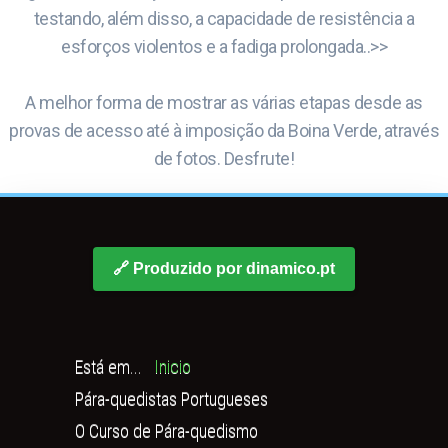
testando, além disso, a capacidade de resistência a
esforços violentos e a fadiga prolongada..>>
A melhor forma de mostrar as várias etapas desde as
provas de acesso até à imposição da Boina Verde, através
de fotos. Desfrute!
🔗 Produzido por dinamico.pt
Está em...
Inicio
Pára-quedistas Portugueses
O Curso de Pára-quedismo